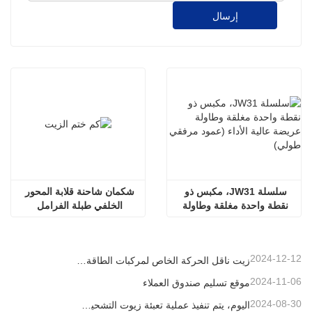
إرسال
سلسلة JW31، مكبس ذو 
شكمان شاحنة قلابة المحور 
نقطة واحدة مغلقة وطاولة 
الخلفي طبلة الفرامل 
عريضة عالية الأداء (عمود 
الملحقات W3502038D01A 
مرفقي طولي)
كم ختم الزيت
2024-12-12
زيت ناقل الحركة الخاص لمركبات الطاقة الجديدة
2024-11-06
موقع تسليم صندوق العملاء
2024-08-30
اليوم، يتم تنفيذ عملية تعبئة زيوت التشحيم بطريقة منظمة، مما يساعد على التقدم المطرد للتنمية الصناعية