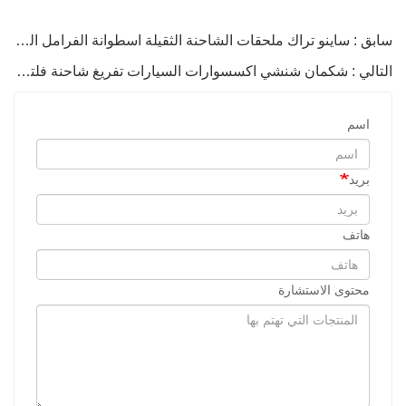
سابق : ساينو تراك ملحقات الشاحنة الثقيلة اسطوانة الفرامل الخلفية مضخة ضغط غرفة الفرامل WG9000360609
التالي : شكمان شنشي اكسسوارات السيارات تفريغ شاحنة فلتر الزيت مقعد 612600070343
اسم
بريد
هاتف
محتوى الاستشارة