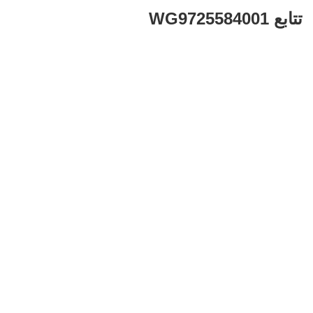
WG9725584001
تتابع WG9725584001