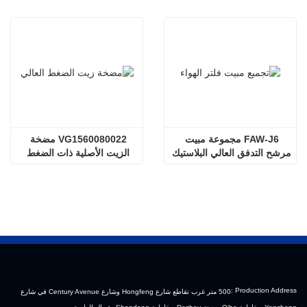
FAW-J6 مجموعة مبيت 
VG1560080022 مضخة 
مرشح التدفق العالي البلاستيك 
الزيت الأصلية ذات الضغط 
مبيت مرشح التدفق العالي 
العالي ساينو تراك HOWO 
تحرير شاحنة ثقيلة سحب 
Steyr مضخة الديزل
نصف مقطورة الملحقات
Production Address :
500 متر غرب تقاطع شارع Hongfeng وشارع Century Avenue في شارع