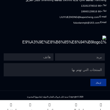
Yancheng، مقاطعة Qihe، مدينة Dezhou، مقاطعة Shandong، شمال الطريق
Tel:
+86 13181378010
Tel:
+86 18660128816
E-mail:
LIUYUEZHONG@kapeicheng.com
Email:
fuluolanmyb@163.com
إرسال
Copyright © 2020
مدينة تايان فرولان للتجارة الدولية (شاندونغ) المحدودة
Index